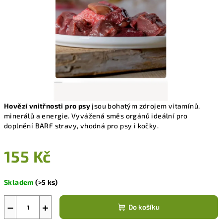
Hovězí vnitřnosti pro psy
jsou bohatým zdrojem vitamínů,
minerálů a energie. Vyvážená směs orgánů ideální pro
doplnění BARF stravy, vhodná pro psy i kočky.
155 Kč
Měrná
Skladem
(>5 ks)
cena:
−
+
Do košíku