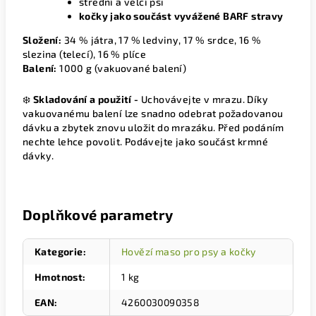
střední a velcí psi
kočky jako součást vyvážené BARF stravy
Složení:
34 % játra, 17 % ledviny, 17 % srdce, 16 %
slezina (telecí), 16 % plíce
Balení:
1000 g (vakuované balení)
❄️
Skladování a použití -
Uchovávejte v mrazu. Díky
vakuovanému balení lze snadno odebrat požadovanou
dávku a zbytek znovu uložit do mrazáku. Před podáním
nechte lehce povolit. Podávejte jako součást krmné
dávky.
Doplňkové parametry
Kategorie
:
Hovězí maso pro psy a kočky
Hmotnost
:
1 kg
EAN
:
4260030090358