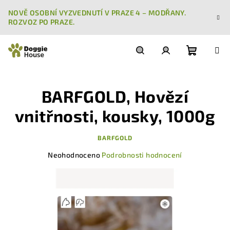
Přejít
NOVĚ OSOBNÍ VYZVEDNUTÍ V PRAZE 4 – MODŘANY.
na
ROZVOZ PO PRAZE.
obsah
Nákupn
Hledat
Přihlášení
BARFGOLD, Hovězí
košík
vnitřnosti, kousky, 1000g
BARFGOLD
Průměrné
Neohodnoceno
Podrobnosti hodnocení
hodnocení
produktu
je
0,0
z
5
hvězdiček.