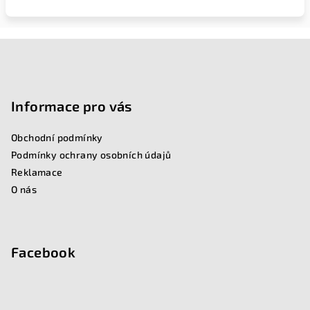
Z
á
p
Informace pro vás
a
Obchodní podmínky
t
Podmínky ochrany osobních údajů
í
Reklamace
O nás
Facebook