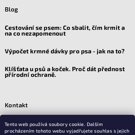
Blog
Cestování se psem: Co sbalit, čím krmit a
na co nezapomenout
Výpočet krmné dávky pro psa - jak na to?
Klíšťata u psů a koček. Proč dát přednost
přírodní ochraně.
Kontakt
chat
@
doggiehouse.cz
Tento web používá soubory cookie. Dalším
776 015 209
procházením tohoto webu vyjadřujete souhlas s jejich