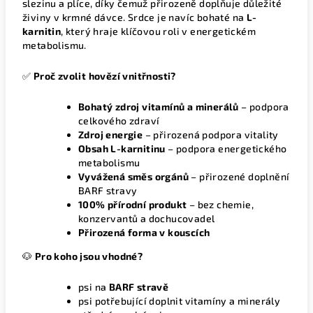
slezinu a plíce, díky čemuž přirozeně doplňuje důležité
živiny v krmné dávce. Srdce je navíc bohaté na
L-
karnitin
, který hraje klíčovou roli v energetickém
metabolismu.
✅
Proč zvolit hovězí vnitřnosti?
Bohatý zdroj vitamínů a minerálů
– podpora
celkového zdraví
Zdroj energie
– přirozená podpora vitality
Obsah L-karnitinu
– podpora energetického
metabolismu
Vyvážená směs orgánů
– přirozené doplnění
BARF stravy
100% přírodní produkt
– bez chemie,
konzervantů a dochucovadel
Přirozená forma v kouscích
🐶
Pro koho jsou vhodné?
psi na
BARF stravě
psi potřebující doplnit vitamíny a minerály