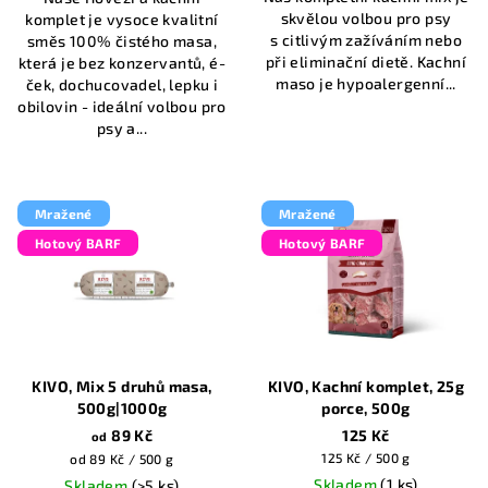
z
z
skvělou volbou pro psy
komplet je vysoce kvalitní
5
5
s citlivým zažíváním nebo
směs 100% čistého masa,
hvězdiček.
hvězdiček.
při eliminační dietě. Kachní
která je bez konzervantů, é-
maso je hypoalergenní...
ček, dochucovadel, lepku i
obilovin - ideální volbou pro
psy a...
Mražené
Mražené
Hotový BARF
Hotový BARF
KIVO, Mix 5 druhů masa,
KIVO, Kachní komplet, 25g
500g|1000g
porce, 500g
89 Kč
125 Kč
od
Měrná
Měrná
125 Kč / 500 g
od 89 Kč / 500 g
cena:
cena:
Skladem
(1 ks)
Skladem
(>5 ks)