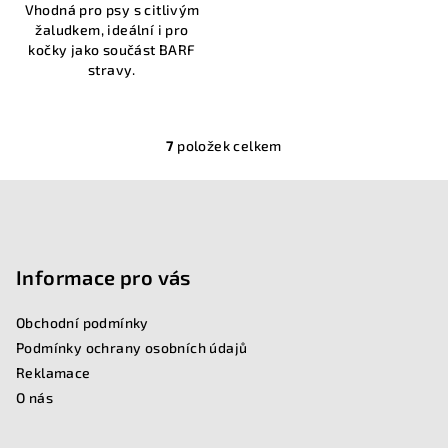
Vhodná pro psy s citlivým
žaludkem, ideální i pro
kočky jako součást BARF
stravy.
7
položek celkem
O
v
l
Z
á
d
á
a
p
Informace pro vás
c
a
í
Obchodní podmínky
t
p
Podmínky ochrany osobních údajů
í
r
Reklamace
v
O nás
k
y