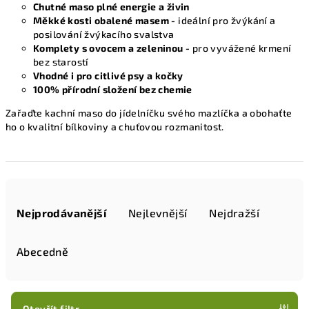
Chutné maso plné energie a živin
Měkké kosti obalené masem -
ideální pro žvýkání a
posilování žvýkacího svalstva
Komplety s ovocem a zeleninou -
pro vyvážené krmení
bez starostí
Vhodné i pro citlivé psy a kočky
100% přírodní složení bez chemie
Zařaďte kachní maso do jídelníčku svého mazlíčka a obohaťte
ho o kvalitní bílkoviny a chuťovou rozmanitost.
Ř
a
Nejprodávanější
Nejlevnější
Nejdražší
z
e
Abecedně
n
í
p
Otevřít filtr