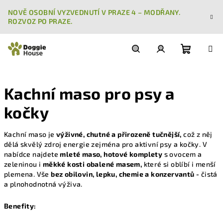
Přejít
NOVĚ OSOBNÍ VYZVEDNUTÍ V PRAZE 4 – MODŘANY.
na
ROZVOZ PO PRAZE.
obsah
Nákupn
Hledat
Přihlášení
Kachní maso pro psy a
košík
kočky
Kachní maso je
výživné, chutné a přirozeně tučnější,
což z něj
dělá skvělý zdroj energie zejména pro aktivní psy a kočky. V
nabídce najdete
mleté maso, hotové komplety
s ovocem a
zeleninou i
měkké kosti obalené masem,
které si oblíbí i menší
plemena. Vše
bez obilovin, lepku, chemie a konzervantů -
čistá
a plnohodnotná výživa.
Benefity: