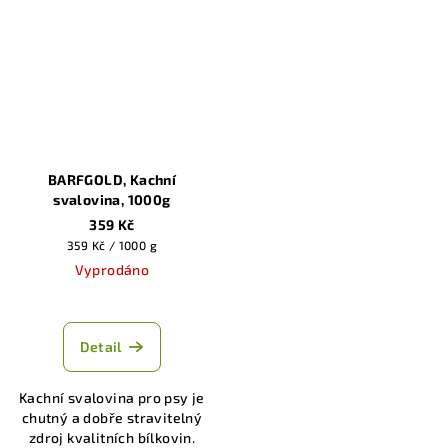
BARFGOLD, Kachní
svalovina, 1000g
359 Kč
Měrná
359 Kč / 1000 g
cena:
Vyprodáno
Detail
Kachní svalovina pro psy je
chutný a dobře stravitelný
zdroj kvalitních bílkovin.