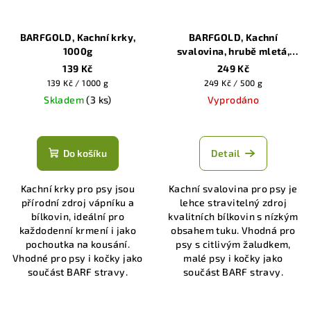
BARFGOLD, Kachní krky,
BARFGOLD, Kachní
1000g
svalovina, hrubě mletá,
500g
139 Kč
249 Kč
Měrná
Měrná
139 Kč / 1000 g
249 Kč / 500 g
cena:
cena:
Skladem
(3 ks)
Vyprodáno
Do košíku
Detail
Kachní krky pro psy jsou
Kachní svalovina pro psy je
přírodní zdroj vápníku a
lehce stravitelný zdroj
bílkovin, ideální pro
kvalitních bílkovin s nízkým
každodenní krmení i jako
obsahem tuku. Vhodná pro
pochoutka na kousání.
psy s citlivým žaludkem,
Vhodné pro psy i kočky jako
malé psy i kočky jako
součást BARF stravy.
součást BARF stravy.