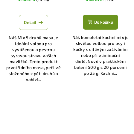
Průměrné
Průměrné
hodnocení
hodnocení
produktu
produktu
Do košíku
Detail
je
je
5,0
5,0
Náš kompletní kachní mix je
Náš Mix 5 druhů masa je
z
z
skvělou volbou pro psy i
ideální volbou pro
5
5
kočky s citlivým zažíváním
vyváženou a pestrou
hvězdiček.
hvězdiček.
nebo při eliminační
syrovou stravu vašich
dietě. Nově v praktickém
mazlíčků. Tento produkt
balení 500 g s 20 porcemi
prvotřídního masa, pečlivě
po 25 g. Kachní...
složeného z pěti druhů a
nabízí...