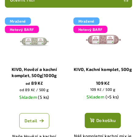
r
V
o
Mražené
Mražené
ý
d
Hotový BARF
Hotový BARF
p
u
i
k
s
t
p
ů
r
KIVO, Hovězí a kachní
KIVO, Kachní komplet, 500g
o
komplet, 500g|1000g
d
89 Kč
109 Kč
od
Měrná
Měrná
109 Kč / 500 g
od 89 Kč / 500 g
u
cena:
cena:
Skladem
(>5 ks)
Skladem
(5 ks)
k
Průměrné
Průměrné
t
hodnocení
hodnocení
ů
produktu
produktu
Do košíku
Detail
je
je
5,0
5,0
Náš kompletní kachní mix je
Naše Hovězí a kachní