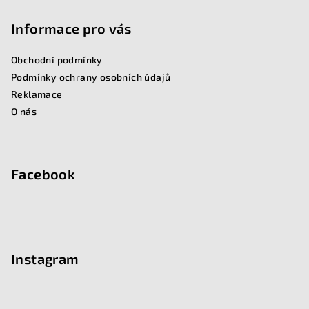
á
p
Informace pro vás
a
Obchodní podmínky
t
Podmínky ochrany osobních údajů
í
Reklamace
O nás
Facebook
Instagram