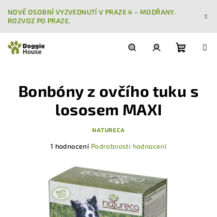
Přejít
NOVĚ OSOBNÍ VYZVEDNUTÍ V PRAZE 4 – MODŘANY.
na
ROZVOZ PO PRAZE.
obsah
Nákupn
Hledat
Přihlášení
Bonbóny z ovčího tuku s
košík
lososem MAXI
NATURECA
Průměrné
1 hodnocení
Podrobnosti hodnocení
hodnocení
produktu
je
5,0
z
5
hvězdiček.