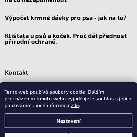
Výpočet krmné dávky pro psa - jak na to?
Klíšťata u psů a koček. Proč dát přednost
přírodní ochraně.
Kontakt
chat
@
doggiehouse.cz
Tento web používá soubory cookie. Dalším
776 015 209
procházením tohoto webu vyjadřujete souhlas s jejich
používáním.. Více informací
zde
.
Nastavení
Copyright 2026
Doggiehouse
. Všechna práva vyhrazena.