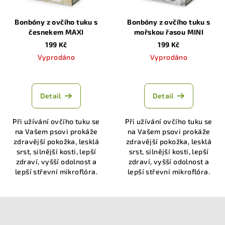
Bonbóny z ovčího tuku s
Bonbóny z ovčího tuku s
česnekem MAXI
mořskou řasou MINI
199 Kč
199 Kč
Vyprodáno
Vyprodáno
Průměrné
hodnocení
produktu
Detail
Detail
je
5,0
Při užívání ovčího tuku se
Při užívání ovčího tuku se
z
na Vašem psovi prokáže
na Vašem psovi prokáže
5
zdravější pokožka, lesklá
zdravější pokožka, lesklá
hvězdiček.
srst, silnější kosti, lepší
srst, silnější kosti, lepší
zdraví, vyšší odolnost a
zdraví, vyšší odolnost a
lepší střevní mikroflóra.
lepší střevní mikroflóra.
Z