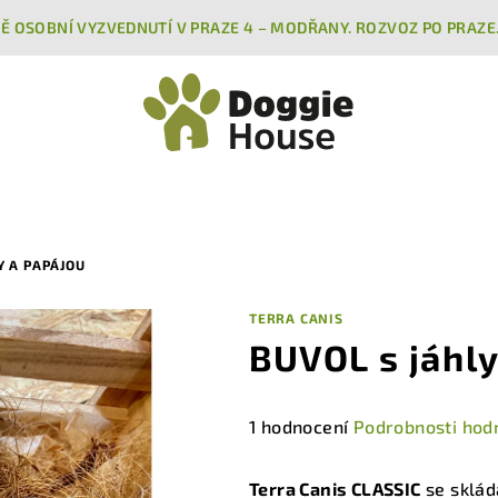
Ě OSOBNÍ VYZVEDNUTÍ V PRAZE 4 – MODŘANY. ROZVOZ PO PRAZE
Y A PAPÁJOU
TERRA CANIS
BUVOL s jáhly
Průměrné
1 hodnocení
Podrobnosti hod
hodnocení
produktu
Terra Canis CLASSIC
se sklád