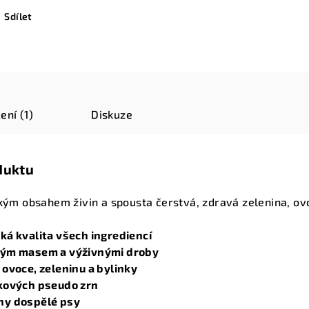
Sdílet
ení (1)
Diskuze
duktu
okým obsahem živin a spousta čerstvá, zdravá zelenina, ov
á kvalita všech ingrediencí
vým masem a výživnými droby
ovoce, zeleninu a bylinky
kových pseudo zrn
ny dospělé psy