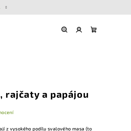
.
Hledat
Přihlášení
Nákupní
košík
, rajčaty a papájou
nocení
ají z vysokého podílu svalového masa (to