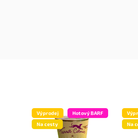
Výprodej
Hotový BARF
Výpr
Na cesty
Na c