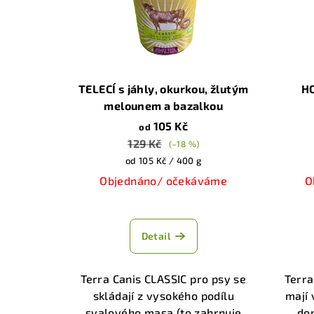
TELECÍ s jáhly, okurkou, žlutým
HO
melounem a bazalkou
105 Kč
od
129 Kč
(–18 %)
Měrná
od 105 Kč / 400 g
cena:
Objednáno/ očekáváme
O
Průměrné
hodnocení
Detail
produktu
je
5,0
Terra Canis CLASSIC pro psy se
Terra
z
skládají z vysokého podílu
mají 
5
svalového masa (to zahrnuje
do