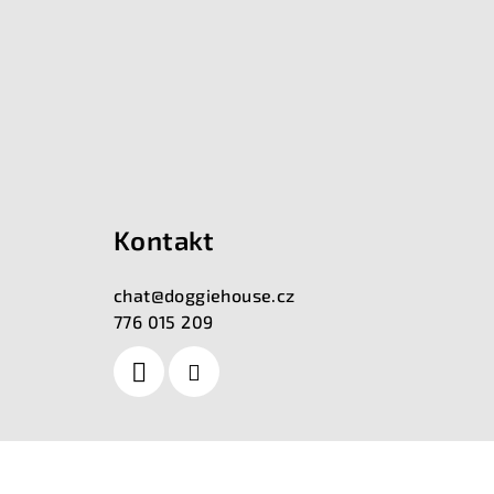
Kontakt
chat
@
doggiehouse.cz
776 015 209