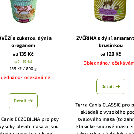
VĚZÍ s cuketou, dýní a
ZVĚŘINA s dýní, amaran
oregánem
brusinkou
135 Kč
129 Kč
od
od
(až –19 %)
Objednáno/ očekává
Měrná
185 Kč / 800 g
Průměrné
cena:
bjednáno/ očekáváme
hodnocen
Detail
Průměrné
produktu
hodnocení
je
Detail
produktu
5,0
Terra Canis CLASSIC pro 
je
z
skládají z vysokého pod
5,0
5
 Canis BEZOBILNÁ pro psy
svalového masa (to zah
z
hvězdiček
vysoký obsah masa a jsou
klasické svalové maso, s
5
plněna spoustou zdravé
jako srdce a žaludek, což