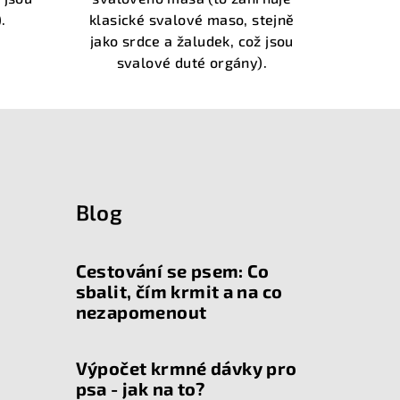
hvězdiček.
.
klasické svalové maso, stejně
jako srdce a žaludek, což jsou
svalové duté orgány).
Blog
Cestování se psem: Co
sbalit, čím krmit a na co
nezapomenout
Výpočet krmné dávky pro
psa - jak na to?