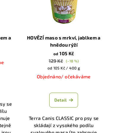
tem a
HOVĚZÍ maso s mrkví, jablkem a
hnědou rýží
105 Kč
od
129 Kč
(–18 %)
me
Měrná
od 105 Kč / 400 g
cena:
Objednáno/ očekáváme
í
Průměrné
hodnocení
Detail
produktu
psy se
je
ílu
5,0
rnuje
Terra Canis CLASSIC pro psy se
.
z
tejně
skládají z vysokého podílu
5
 jsou
svalového masa (to zahrnuje