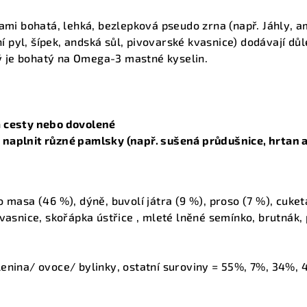
nami bohatá, lehká, bezlepková pseudo zrna (např. Jáhly, a
tní pyl, šípek, andská sůl, pivovarské kvasnice) dodávají d
erý je bohatý na Omega-3 mastné kyselin.
 cesty nebo dovolené
naplnit různé pamlsky (např. sušená průdušnice, hrtan a 
 masa (46 %), dýně, buvolí játra (9 %), proso (7 %), cuketa
vasnice, skořápka ústřice , mleté ​​lněné semínko, brutnák,
lenina/ ovoce/ bylinky, ostatní suroviny = 55%, 7%, 34%,
: