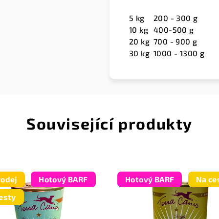
5 kg
200 - 300 g
10 kg
400-500 g
20 kg
700 - 900 g
30 kg
1000 - 1300 g
Související produkty
odej
Hotový BARF
Hotový BARF
Na ce
esty