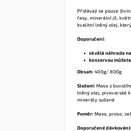
Přidávají se pouze živi
řasy, minerální jíl, kvě
kvalitní lněný olej, kt
Doporučení:
skvělá náhrada na
konzervou můžete 
Obsah:
400g/ 800g
Složení:
Maso z buvolího
lněný olej, pivovarské k
minerály sušené
Poměr:
Maso, proso, ze
Doporučené dávkování