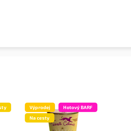
sty
Výprodej
Hotový BARF
Na cesty