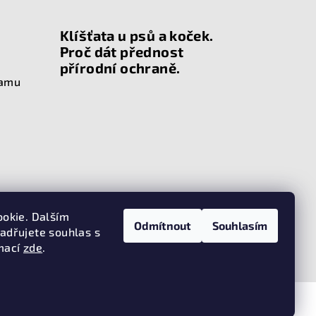
Klíšťata u psů a koček.
Proč dát přednost
přírodní ochraně.
ramu
ookie. Dalším
Odmítnout
Souhlasím
adřujete souhlas s
rmací
zde
.
oggiehouse
. Všechna práva vyhrazena.