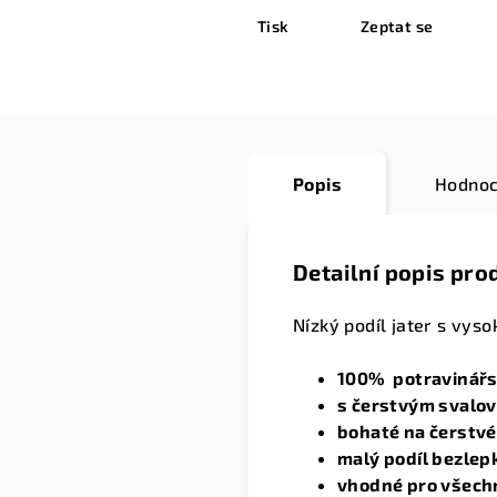
Tisk
Zeptat se
Popis
Hodnoc
Detailní popis pro
Nízký podíl jater s vys
100% potravinářsk
s čerstvým svalo
bohaté na čerstvé 
malý podíl bezlep
vhodné pro všech