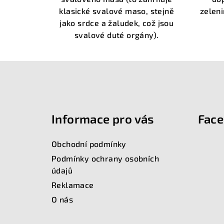
hvězdiček.
klasické svalové maso, stejně
zeleni
jako srdce a žaludek, což jsou
svalové duté orgány).
Z
á
Informace pro vás
Fac
p
a
Obchodní podmínky
t
Podmínky ochrany osobních
údajů
í
Reklamace
O nás