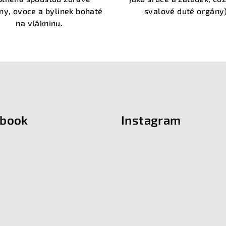
hvězdiček.
ny, ovoce a bylinek bohaté
svalové duté orgány)
na vlákninu.
ebook
Instagram