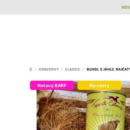
Přejít
NOV
na
obsah
/
KONZERVY
/
CLASSIC
/
BUVOL S JÁHLY, RAJČAT
DOMŮ
Hotový BARF
Na cesty