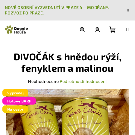
Přejít
NOVĚ OSOBNÍ VYZVEDNUTÍ V PRAZE 4 – MODŘANY.
na
ROZVOZ PO PRAZE.
obsah
Nákupn
Hledat
Přihlášení
DIVOČÁK s hnědou rýží,
košík
fenyklem a malinou
Průměrné
Neohodnoceno
Podrobnosti hodnocení
hodnocení
produktu
Výprodej
je
Hotový BARF
0,0
Na cesty
z
5
hvězdiček.