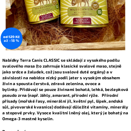
od 129 Kč
až –18 %
Nabídky Terra Canis CLASSIC se skládají z vysokého podílu
svalového masa (to zahrnuje klasické svalové maso, stejně
jako srdce a žaludek, což jsou svalové duté orgány) a v
závislosti na nabídce nízký podíl jater s vysokým obsahem
živin a spousta čerstvá, zdravá zelenina, ovoce a
bylinky. Přidávají se pouze živinami bohatá, lehká, bezlepková
pseudo zrna (např. Jáhly, amarant, přírodní rýže. Přírodní
přísady (mořské řasy, minerální jíl, květní pyl, šípek, andská
sůl, pivovarské kvasnice) dodávají důležité vitamíny, minerály
a stopové prvky. Vysoce kvalitní lněný olej, který je bohatý na
Omega-3 mastné kyselin.