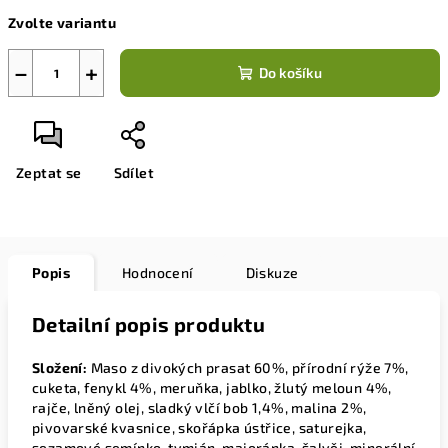
cena:
Zvolte variantu
−
+
Do košíku
Zeptat se
Sdílet
Popis
Hodnocení
Diskuze
Detailní popis produktu
Složení:
Maso z divokých prasat 60%, přírodní rýže 7%,
cuketa, fenykl 4%, meruňka, jablko, žlutý meloun 4%,
rajče, lněný olej, sladký vlčí bob 1,4%, malina 2%,
pivovarské kvasnice, skořápka ústřice, saturejka,
sezamové semínko, tymián, majoránka, šalvěj, minerální