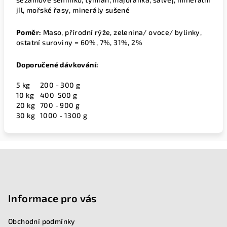
jíl, mořské řasy, minerály sušené
Poměr:
Maso, přírodní rýže, zelenina/ ovoce/ bylinky,
ostatní suroviny = 60%, 7%, 31%, 2%
Doporučené dávkování:
5 kg
200 - 300 g
10 kg
400-500 g
20 kg
700 - 900 g
30 kg
1000 - 1300 g
Z
á
p
Informace pro vás
a
Obchodní podmínky