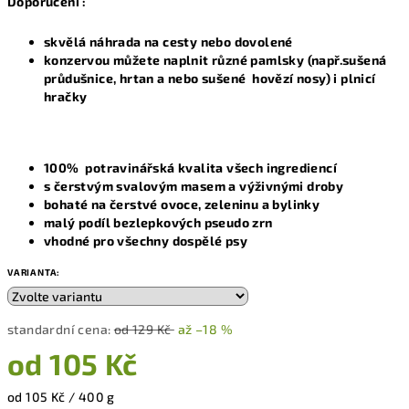
Doporučení :
skvělá náhrada na cesty nebo dovolené
konzervou můžete naplnit různé pamlsky (např.sušená
průdušnice, hrtan a nebo sušené hovězí nosy) i plnicí
hračky
100% potravinářská kvalita všech ingrediencí
s čerstvým svalovým masem a výživnými droby
bohaté na čerstvé ovoce, zeleninu a bylinky
malý podíl bezlepkových pseudo zrn
vhodné pro všechny dospělé psy
VARIANTA:
standardní cena:
od 129 Kč
až –18 %
od
105 Kč
Měrná
od 105 Kč / 400 g