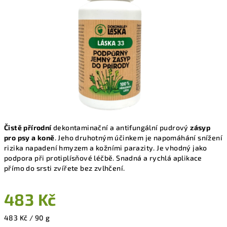
5
hvězdiček.
Čistě přírodní
dekontaminační a antifungální pudrový
zásyp
pro psy a koně
.
Jeho druhotným účinkem je napomáhání snížení
rizika napadení hmyzem a kožními parazity.
Je vhodný jako
podpora při protiplísňové léčbě. Snadná a rychlá aplikace
přímo do srsti zvířete bez zvlhčení.
483 Kč
Měrná
483 Kč / 90 g