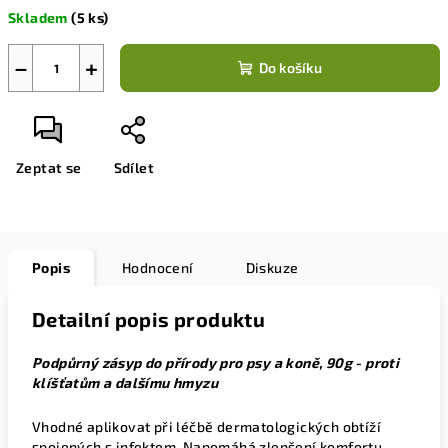
cena:
Skladem
(5 ks)
−
+
Do košíku
Zeptat se
Sdílet
Popis
Hodnocení
Diskuze
Detailní popis produktu
Podpůrný zásyp do přírody pro psy a koně, 90g - proti
klíšťatům a dalšímu hmyzu
Vhodné aplikovat při léčbě dermatologických obtíží
spojených s infektem. Napomáhá zlepšení komfortu