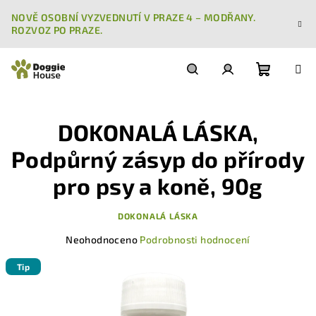
Přejít
NOVĚ OSOBNÍ VYZVEDNUTÍ V PRAZE 4 – MODŘANY.
na
ROZVOZ PO PRAZE.
obsah
Nákupn
Hledat
Přihlášení
DOKONALÁ LÁSKA,
košík
Podpůrný zásyp do přírody
pro psy a koně, 90g
DOKONALÁ LÁSKA
Průměrné
Neohodnoceno
Podrobnosti hodnocení
hodnocení
produktu
Tip
je
0,0
z