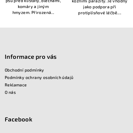
psů před klíšťaty, blechami,
kožními parazity. Je vhodný
komáry a jiným
jako podpora při
hmyzem. Přirozená...
protiplísňové léčbě....
Z
á
p
Informace pro vás
a
Obchodní podmínky
t
Podmínky ochrany osobních údajů
í
Reklamace
O nás
Facebook