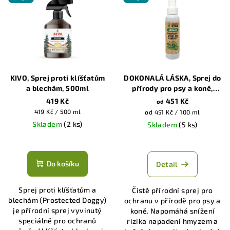
KIVO, Sprej proti klíšťatům
DOKONALÁ LÁSKA, Sprej do
a blechám, 500ml
přírody pro psy a koně,
100ml|200ml
419 Kč
451 Kč
od
Měrná
419 Kč / 500 ml
Měrná
od 451 Kč / 100 ml
cena:
cena:
Skladem
(2 ks)
Skladem
(5 ks)
Průměrné
hodnocení
produktu
Do košíku
Detail
je
3,9
Sprej proti klíšťatům a
Čistě přírodní sprej pro
z
blechám (Prostected Doggy)
ochranu v přírodě pro psy a
5
je přírodní sprej vyvinutý
koně. Napomáhá snížení
hvězdiček.
speciálně pro ochranů
rizika napadení hmyzem a