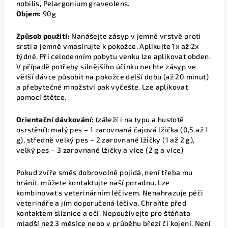
nobilis, Pelargonium graveolens.
Objem:
90g
Způsob použití:
Nanášejte zásyp v jemné vrstvě proti
srsti a jemně vmasírujte k pokožce. Aplikujte 1x až 2x
týdně. Při celodenním pobytu venku lze aplikovat obden.
V případě potřeby silnějšího účinku nechte zásyp ve
větší dávce působit na pokožce delší dobu (až 20 minut)
a přebytečné množství pak vyčešte. Lze aplikovat
pomocí štětce.
Orientační dávkování:
(záleží i na typu a hustotě
osrstění): malý pes – 1 zarovnaná čajová lžička (0,5 až 1
g), středně velký pes – 2 zarovnané lžičky (1 až 2 g),
velký pes – 3 zarovnané lžičky a více (2 g a více)
Pokud zvíře směs dobrovolně pojídá, není třeba mu
bránit, můžete kontaktujte naší poradnu. Lze
kombinovat s veterinárním léčivem. Nenahrazuje péči
veterináře a jím doporučená léčiva. Chraňte před
kontaktem sliznice a oči. Nepoužívejte pro štěňata
mladší než 3 měsíce nebo v průběhu březí či kojení. Není