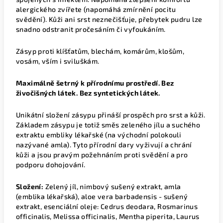
alergického zvířete (napomáhá zmírnění pocitu
svědění). Kůži ani srst neznečišťuje, přebytek pudru lze
snadno odstranit pročesáním či vyfoukáním.
Zásyp proti klíšťatům, blechám, komárům, klošům,
vosám, vším i sviluškám.
Maximálně šetrný k přírodnímu prostředí. Bez
živočišných látek. Bez syntetických látek.
Unikátní složení zásypu přináší prospěch pro srst a kůži.
Základem zásypu je totiž směs zeleného jílu a suchého
extraktu embliky lékařské (na východní polokouli
nazývané amla). Tyto přírodní dary vyživují a chrání
kůži a jsou pravým požehnáním proti svědění a pro
podporu dohojování.
Složení:
Zelený jíl, nimbový sušený extrakt, amla
(emblika lékařská), aloe vera barbadensis - sušený
extrakt, esenciální oleje: Cedrus deodara, Rosmarinus
officinalis, Melissa officinalis, Mentha piperita, Laurus