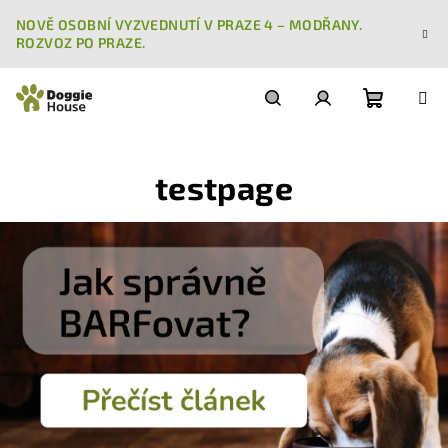
Přejít
NOVĚ OSOBNÍ VYZVEDNUTÍ V PRAZE 4 – MODŘANY.
na
ROZVOZ PO PRAZE.
obsah
Nákupn
Hledat
Přihlášení
testpage
košík