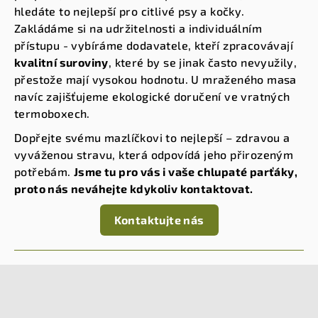
hledáte to nejlepší pro citlivé psy a kočky.
Zakládáme si na udržitelnosti a individuálním
přístupu - vybíráme dodavatele, kteří zpracovávají
kvalitní suroviny
, které by se jinak často nevyužily,
přestože mají vysokou hodnotu. U mraženého masa
navíc zajišťujeme ekologické doručení ve vratných
termoboxech.
Dopřejte svému mazlíčkovi to nejlepší – zdravou a
vyváženou stravu, která odpovídá jeho přirozeným
potřebám.
Jsme tu pro vás i vaše chlupaté parťáky,
proto nás neváhejte kdykoliv kontaktovat.
Kontaktujte nás
Z
á