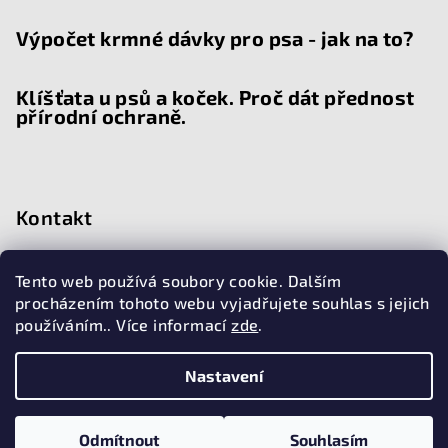
Výpočet krmné dávky pro psa - jak na to?
Klíšťata u psů a koček. Proč dát přednost
přírodní ochraně.
Kontakt
chat
@
doggiehouse.cz
Tento web používá soubory cookie. Dalším
776 015 209
procházením tohoto webu vyjadřujete souhlas s jejich
používáním.. Více informací
zde
.
Nastavení
Copyright 2026
Doggiehouse
. Všechna práva vyhrazena.
Vytvořil Shoptet
Odmítnout
Souhlasím