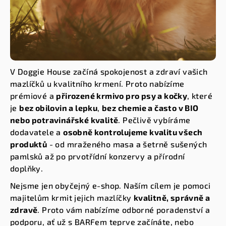
V Doggie House začíná spokojenost a zdraví vašich
mazlíčků u kvalitního krmení. Proto nabízíme
prémiové a
přirozené krmivo pro psy a kočky
, které
je
bez obilovin a lepku
,
bez chemie a často v BIO
nebo potravinářské kvalitě
. Pečlivě vybíráme
dodavatele a
osobně kontrolujeme kvalitu všech
produktů
- od mraženého masa a šetrně sušených
pamlsků až po prvotřídní konzervy a přírodní
doplňky.
Nejsme jen obyčejný e-shop. Naším cílem je pomoci
majitelům krmit jejich mazlíčky
kvalitně, správně a
zdravě
. Proto vám nabízíme odborné poradenství a
podporu, ať už s BARFem teprve začínáte, nebo