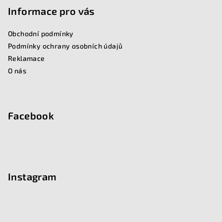
p
Informace pro vás
a
Obchodní podmínky
t
Podmínky ochrany osobních údajů
í
Reklamace
O nás
Facebook
Instagram