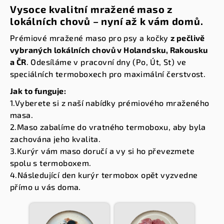
Vysoce kvalitní mražené maso z
lokálních chovů – nyní až k vám domů.
Prémiové mražené maso pro psy a kočky
z pečlivě
vybraných lokálních chovů v Holandsku, Rakousku
a ČR
. Odesíláme v pracovní dny (Po, Út, St) ve
speciálních termoboxech pro maximální čerstvost.
Jak to funguje:
1.Vyberete si z naší nabídky prémiového mraženého
masa.
2.Maso zabalíme do vratného termoboxu, aby byla
zachována jeho kvalita.
3.Kurýr vám maso doručí a vy si ho převezmete
spolu s termoboxem.
4.Následující den kurýr termobox opět vyzvedne
přímo u vás doma.