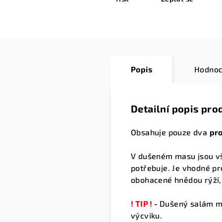
Popis
Hodnoc
Detailní popis pro
Obsahuje pouze dva
pr
V dušeném masu jsou v
potřebuje.
Je vhodné pr
obohacené hnědou rýží,
! TIP !
-
Dušený salám mů
výcviku.