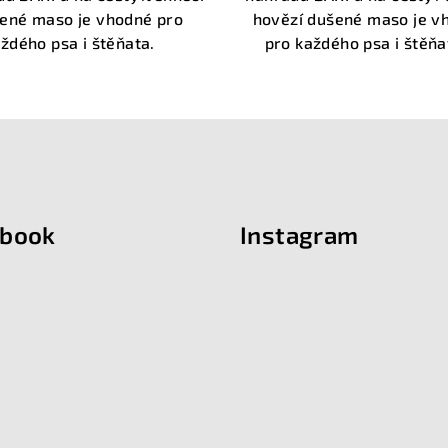
hvězdiček.
hvězdiček
ené maso je vhodné pro
hovězí dušené maso je v
aždého psa i štěňata.
pro každého psa i štěň
ebook
Instagram