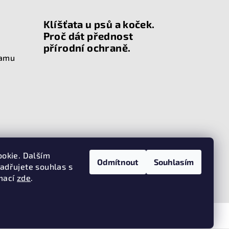
Klíšťata u psů a koček.
Proč dát přednost
přírodní ochraně.
ramu
ookie. Dalším
Odmítnout
Souhlasím
adřujete souhlas s
rmací
zde
.
oggiehouse
. Všechna práva vyhrazena.