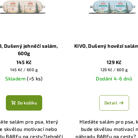
O, Dušený jehněčí salám,
KIVO, Dušený hovězí salá
600g
145 Kč
129 Kč
Měrná
Měrná
145 Kč / 600 g
129 Kč / 600 g
cena:
cena:
Skladem
(>5 ks)
Dodání 4-6 dnů
Průměrné
Průměrné
hodnocení
hodnocen
Do košíku
Detail
produktu
produktu
je
je
5,0
5,0
áte salám pro psa, který
Hledáte salám pro psa, 
z
z
e skvělou motivací nebo
bude skvělou motivací 
5
5
du BARFu na cesty?Jehněčí
náhradu BARFu na cesty?