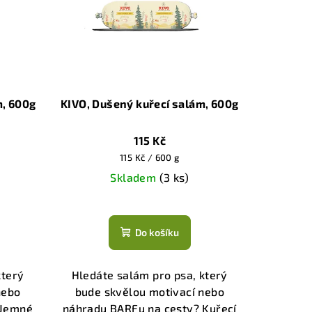
m, 600g
KIVO, Dušený kuřecí salám, 600g
115 Kč
Měrná
115 Kč / 600 g
cena:
Skladem
(3 ks)
Průměrné
í
hodnocení
Do košíku
produktu
je
4,3
který
Hledáte salám pro psa, který
z
nebo
bude skvělou motivací nebo
5
 Jemné
náhradu BARFu na cesty? Kuřecí