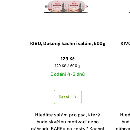
KIVO, Dušený kachní salám, 600g
KIV
129 Kč
Měrná
129 Kč / 600 g
cena:
Dodání 4-6 dnů
Průměrné
hodnocení
Detail
produktu
je
5,0
Hledáte salám pro psa, který
Hled
z
bude skvělou motivací nebo
bud
5
náhradu BARFu na cesty? Kachní
náhra