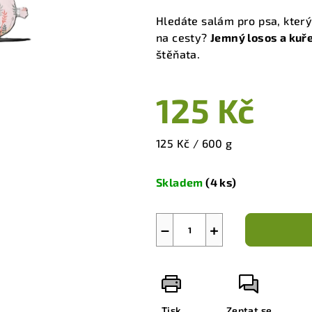
produktu
Hledáte salám pro psa, kter
je
na cesty?
Jemný losos a kuř
5,0
štěňata.
z
5
125 Kč
hvězdiček.
Měrná
125 Kč / 600 g
cena:
Skladem
(4 ks)
−
+
Tisk
Zeptat se