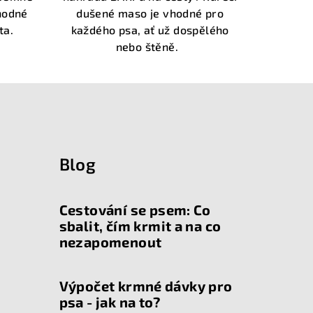
.
hvězdiček.
hodné
dušené maso je vhodné pro
ata.
každého psa, ať už dospělého
nebo štěně.
Blog
Cestování se psem: Co
sbalit, čím krmit a na co
nezapomenout
Výpočet krmné dávky pro
psa - jak na to?