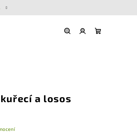
.
Hledat
Přihlášení
Nákupní
košík
kuřecí a losos
nocení