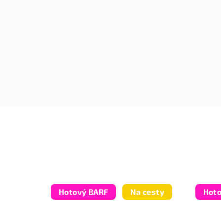
Hotový BARF
Na cesty
Hot