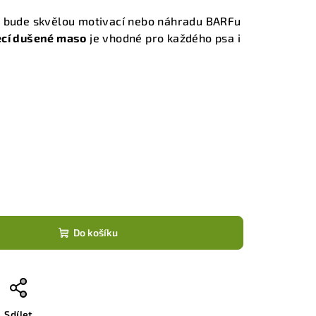
ý bude skvělou motivací nebo náhradu BARFu
ecí dušené maso
je vhodné pro každého psa i
Do košíku
Sdílet