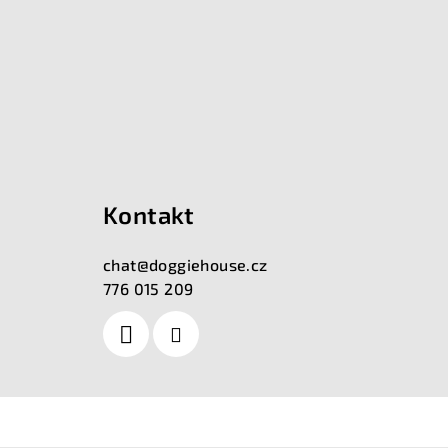
Kontakt
chat
@
doggiehouse.cz
776 015 209