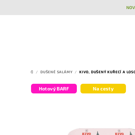
Přejít
NOV
na
obsah
/
DUŠENÉ SALÁMY
/
KIVO, DUŠENÝ KUŘECÍ A LOS
DOMŮ
Hotový BARF
Na cesty