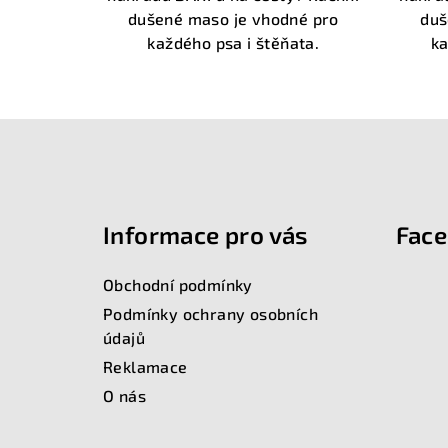
hvězdiček.
dušené maso je vhodné pro
duš
každého psa i štěňata.
k
Z
á
Informace pro vás
Fac
p
a
Obchodní podmínky
t
Podmínky ochrany osobních
údajů
í
Reklamace
O nás