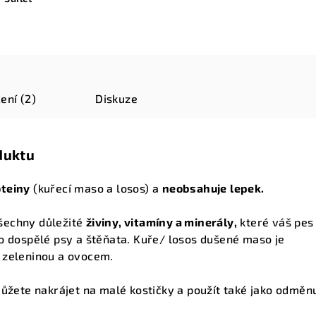
ení (2)
Diskuze
duktu
oteiny
(kuřecí maso a losos) a
neobsahuje
lepek.
šechny důležité
živiny, vitamíny a minerály,
které váš pes
o dospělé psy a štěňata. Kuře/ losos dušené maso je
 zeleninou a ovocem.
žete nakrájet na malé kostičky a použít také jako odměnu