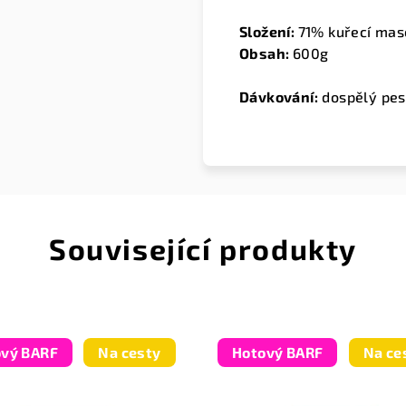
Složení:
71% kuřecí mas
Obsah:
600g
Dávkování:
dospělý pes
Související produkty
ový BARF
Na cesty
Hotový BARF
Na ce