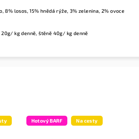
o, 8% losos, 15% hnědá rýže, 3% zelenina, 2% ovoce
 20g/ kg denně, štěně 40g/ kg denně
sty
Hotový BARF
Na cesty