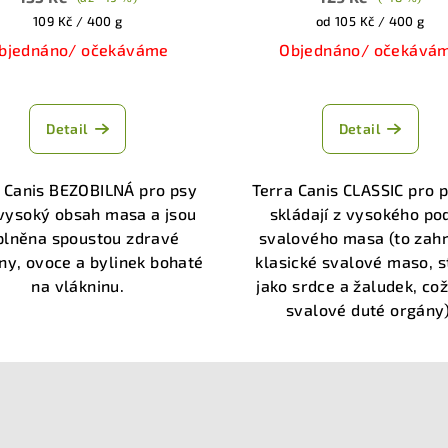
Měrná
Měrná
109 Kč / 400 g
od 105 Kč / 400 g
cena:
cena:
bjednáno/ očekáváme
Objednáno/ očekává
Průměrné
hodnocení
Detail
Detail
produktu
je
5,0
 Canis BEZOBILNÁ pro psy
Terra Canis CLASSIC pro 
z
vysoký obsah masa a jsou
skládají z vysokého pod
5
plněna spoustou zdravé
svalového masa (to zah
hvězdiček.
ny, ovoce a bylinek bohaté
klasické svalové maso, s
na vlákninu.
jako srdce a žaludek, což
svalové duté orgány)