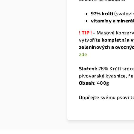
97% krůtí
(svalovin
vitamíny a minerá
! TIP !
-
Masové konzervy
vytvoříte
kompletní a v
zeleninových a ovocnýc
zde
Složení:
78% Krůtí srdce
pivovarské kvasnice, ře
Obsah:
400g
Dopřejte svému psovi to