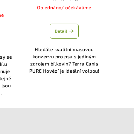
cena:
Objednáno/ očekáváme
me
Průměrné
hodnocení
Detail
produktu
je
5,0
Hledáte kvalitní masovou
z
konzervu pro psa s jediným
psy se
5
zdrojem bílkovin? Terra Canis
ílu
hvězdiček.
PURE Hovězí je ideální volbou!
rnuje
tejně
 jsou
.