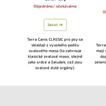
cena:
Objednáno/ očekáváme
O
Průměrné
hodnocení
Detail
produktu
je
3,7
Terra Canis CLASSIC pro psy se
z
skládají z vysokého podílu
Terra
5
svalového masa (to zahrnuje
mají 
hvězdiček.
klasické svalové maso, stejně
do
jako srdce a žaludek, což jsou
zeleni
svalové duté orgány).
Z
á