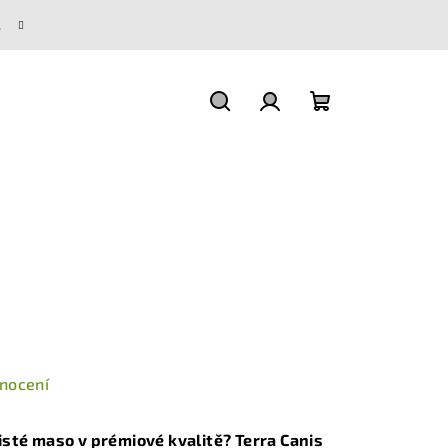
.
Hledat
Přihlášení
Nákupní
košík
nocení
isté maso v prémiové kvalitě? Terra Canis