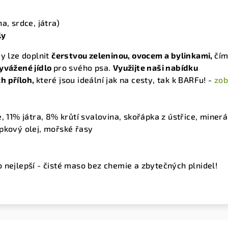
a, srdce, játra)
ly
 lze doplnit
čerstvou zeleninou, ovocem a bylinkami,
čím
yvážené jídlo
pro svého psa.
Využijte naši nabídku
h příloh,
které jsou ideální jak na cesty, tak k BARFu! -
zob
, 11% játra, 8% krůtí svalovina, skořápka z ústřice, minerá
pkový olej, mořské řasy
 nejlepší - čisté maso bez chemie a zbytečných plnidel!