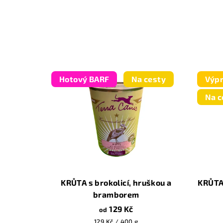
Hotový BARF
Na cesty
Výpr
Na c
KRŮTA s brokolicí, hruškou a
KRŮTA 
bramborem
129 Kč
od
Měrná
129 Kč / 400 g