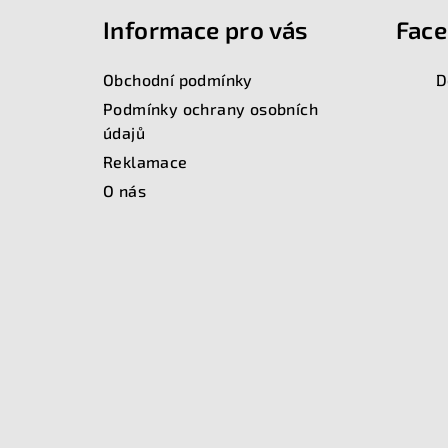
Informace pro vás
Fac
p
a
Obchodní podmínky
D
t
Podmínky ochrany osobních
údajů
í
Reklamace
O nás