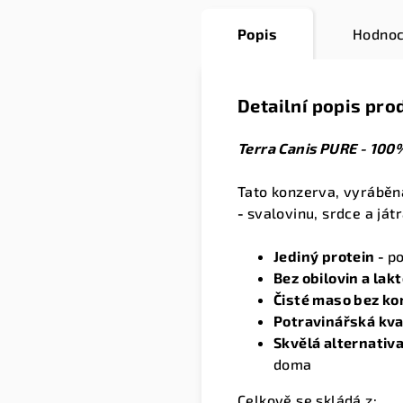
Popis
Hodnoc
Detailní popis pro
Terra Canis PURE - 100%
Tato konzerva, vyrábě
-
svalovinu, srdce a ját
Jediný protein -
po
Bez obilovin a lak
Čisté maso bez k
Potravinářská kva
Skvělá alternativ
doma
Celkově se skládá z: