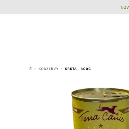
Přejít
NOV
na
obsah
/
KONZERVY
/
KRŮTA - 400G
DOMŮ