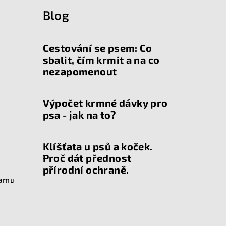
Blog
Cestování se psem: Co
sbalit, čím krmit a na co
nezapomenout
Výpočet krmné dávky pro
psa - jak na to?
Klíšťata u psů a koček.
Proč dát přednost
přírodní ochraně.
ramu