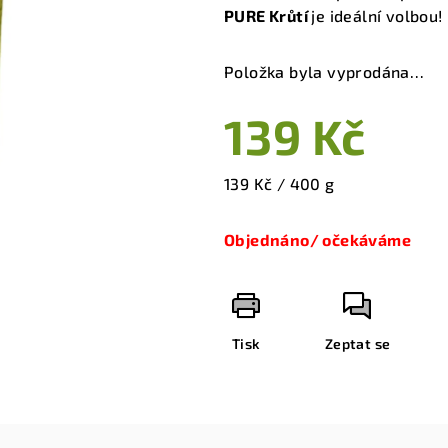
je
PURE Krůtí
je ideální volbou!
5,0
z
Položka byla vyprodána…
5
hvězdiček.
139 Kč
Měrná
139 Kč / 400 g
cena:
Objednáno/ očekáváme
Tisk
Zeptat se