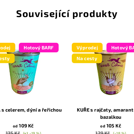
Související produkty
odej
Hotový BARF
Výprodej
Hotový B
esty
Na cesty
s celerem, dýní a řeřichou
KUŘE s rajčaty, amaran
bazalkou
109 Kč
105 Kč
od
od
135 Kč
129 Kč
(až –19 %)
(–18 %)