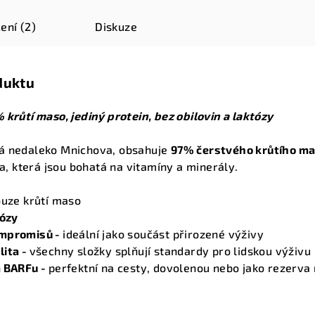
ení (2)
Diskuze
duktu
 krůtí maso, jediný protein, bez obilovin a laktózy
ná nedaleko Mnichova, obsahuje
97% čerstvého krůtího m
ra, která jsou bohatá na vitamíny a minerály.
uze krůtí maso
tózy
ompromisů -
ideální jako součást přirozené výživy
lita -
všechny složky splňují standardy pro lidskou výživu
a BARFu -
perfektní na cesty, dovolenou nebo jako rezerva