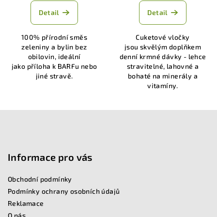
hodnocení
hodnocení
produktu
produktu
Detail
Detail
je
je
5,0
5,0
100% přírodní směs
Cuketové vločky
z
z
zeleniny a bylin bez
jsou skvělým doplňkem
5
5
obilovin, ideální
denní krmné dávky - lehce
hvězdiček.
hvězdiček.
jako příloha k BARFu nebo
stravitelné, lahovné a
jiné stravě.
bohaté na minerály a
vitamíny.
Z
á
p
Informace pro vás
a
Obchodní podmínky
t
Podmínky ochrany osobních údajů
í
Reklamace
O nás