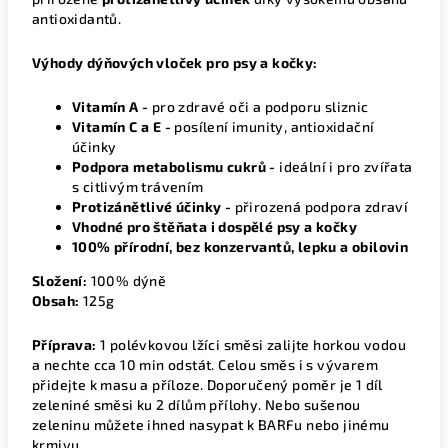
antioxidantů.
Výhody dýňových vloček pro psy a kočky:
Vitamín A -
pro zdravé oči a podporu sliznic
Vitamín C a E -
posílení imunity, antioxidační
účinky
Podpora metabolismu cukrů -
ideální i pro zvířata
s citlivým trávením
Protizánětlivé účinky -
přirozená podpora zdraví
Vhodné pro štěňata i dospělé psy a kočky
100% přírodní, bez konzervantů, lepku a obilovin
Složení:
100% dýně
Obsah:
125g
Příprava:
1 polévkovou lžíci směsi zalijte horkou vodou
a nechte cca 10 min odstát. Celou směs i s vývarem
přidejte k masu a příloze. Doporučený poměr je 1 díl
zeleniné směsi ku 2 dílům přílohy. Nebo sušenou
zeleninu můžete ihned nasypat k BARFu nebo jinému
krmivu.