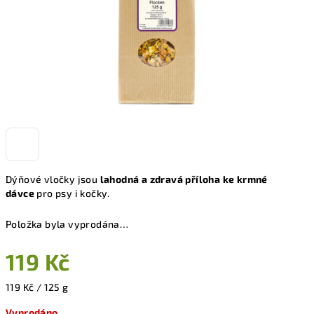
Dýňové vločky jsou
lahodná a zdravá příloha ke krmné
dávce
pro psy i kočky.
Položka byla vyprodána…
119 Kč
Měrná
119 Kč / 125 g
cena:
Vyprodáno