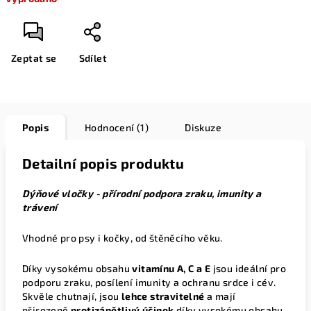
Zeptat se
Sdílet
Popis
Hodnocení (1)
Diskuze
Detailní popis produktu
Dýňové vločky - přírodní podpora zraku, imunity a
trávení
Vhodné pro psy i kočky, od štěněcího věku.
Díky vysokému obsahu
vitamínu A, C a E
jsou ideální pro
podporu zraku, posílení imunity a ochranu srdce i cév.
Skvěle chutnají, jsou
lehce stravitelné
a mají
přirozeně
protizánětlivý účinek
díky vysokému obsahu