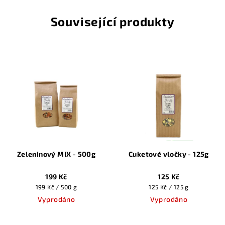
Související produkty
Zeleninový MIX - 500g
Cuketové vločky - 125g
199 Kč
125 Kč
Měrná
Měrná
199 Kč / 500 g
125 Kč / 125 g
cena:
cena:
Vyprodáno
Vyprodáno
Průměrné
Průměrné