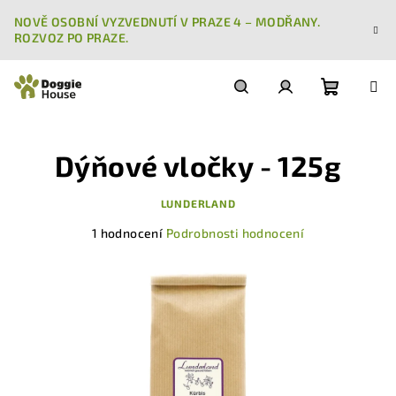
Přejít
NOVĚ OSOBNÍ VYZVEDNUTÍ V PRAZE 4 – MODŘANY.
na
ROZVOZ PO PRAZE.
obsah
Nákupn
Hledat
Přihlášení
Dýňové vločky - 125g
košík
LUNDERLAND
Průměrné
1 hodnocení
Podrobnosti hodnocení
hodnocení
produktu
je
5,0
z
5
hvězdiček.