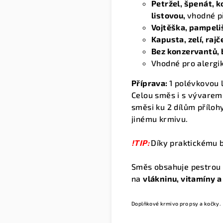
Petržel, špenát, k
listovou,
vhodné p
Vojtěška, pampeli
Kapusta, zelí, rajč
Bez konzervantů, b
Vhodné pro alergiky
Příprava:
1 polévkovou l
Celou směs i s vývarem 
směsi ku 2 dílům přílo
jinému krmivu.
!TIP:
Díky praktickému b
Směs obsahuje pestrou k
na
vlákninu, vitamíny a
Doplňkové krmivo pro psy a kočky.