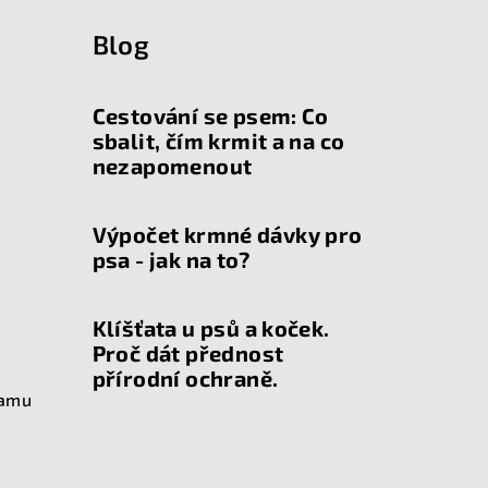
Blog
Cestování se psem: Co
sbalit, čím krmit a na co
nezapomenout
Výpočet krmné dávky pro
psa - jak na to?
Klíšťata u psů a koček.
Proč dát přednost
přírodní ochraně.
ramu