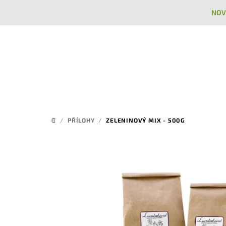
Přejít
NOV
na
obsah
/
PŘÍLOHY
/
ZELENINOVÝ MIX - 500G
DOMŮ