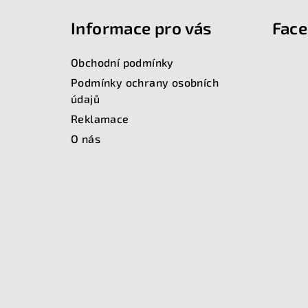
á
Informace pro vás
Fac
p
a
Obchodní podmínky
t
Podmínky ochrany osobních
údajů
í
Reklamace
O nás