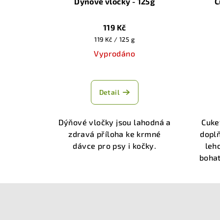
Dýňové vločky - 125g
C
119 Kč
Měrná
119 Kč / 125 g
cena:
Vyprodáno
Průměrné
hodnocení
Detail
produktu
je
5,0
Dýňové vločky jsou lahodná a
Cuke
z
zdravá příloha ke krmné
dopl
5
dávce pro psy i kočky.
leh
hvězdiček.
bohat
Z