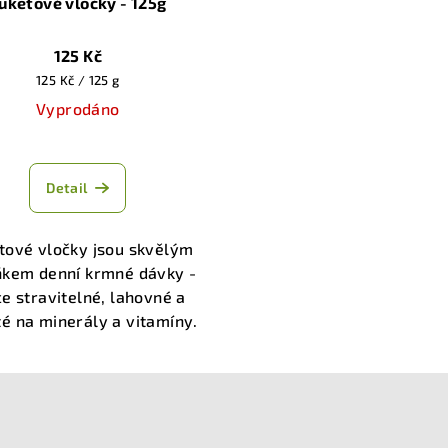
uketové vločky - 125g
125 Kč
Měrná
125 Kč / 125 g
cena:
Vyprodáno
Průměrné
hodnocení
Detail
produktu
je
5,0
tové vločky jsou skvělým
z
ňkem denní krmné dávky -
5
ce stravitelné, lahovné a
hvězdiček.
é na minerály a vitamíny.