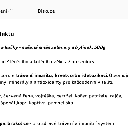
ení (1)
Diskuze
duktu
 a kočky - sušená směs zeleniny a bylinek, 500g
 od štěněcího a kotěcího věku až po seniory.
dporuje
trávení, imunitu, krvetvorbu i detoxikaci.
Obsahuj
íny, minerály a antioxidanty pro každodenní vitalitu.
, červená řepa, vojtěška, petržel, kořen petržele, rajče,
, špenát,kopr, kopřiva, pampeliška
pa, brokolice -
pro zdravé trávení a imunitní systém