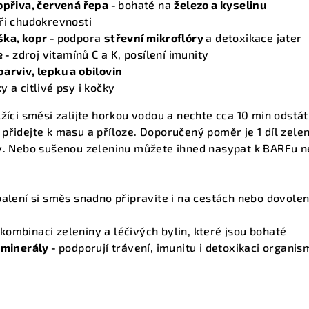
opřiva, červená řepa -
bohaté na
železo a kyselinu
ři chudokrevnosti
ška, kopr -
podpora
střevní mikroflóry
a detoxikace jater
e -
zdroj vitamínů C a K, posílení imunity
arviv, lepku a obilovin
 a citlivé psy i kočky
žíci směsi zalijte horkou vodou a nechte cca 10 min odstát
přidejte k masu a příloze. Doporučený poměr je 1 díl zele
hy. Nebo sušenou zeleninu můžete ihned nasypat k BARFu 
alení si směs snadno připravíte i na cestách nebo dovolen
ombinaci zeleniny a léčivých bylin, které jsou bohaté
 minerály -
podporují trávení, imunitu i detoxikaci organis