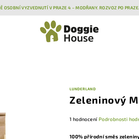
Ě OSOBNÍ VYZVEDNUTÍ V PRAZE 4 – MODŘANY. ROZVOZ PO PRAZE
LUNDERLAND
Zeleninový M
Průměrné
1 hodnocení
Podrobnosti hod
hodnocení
produktu
100% přírodní směs zeleniny