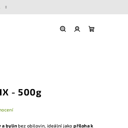
.
Hledat
Přihlášení
Nákupní
košík
IX - 500g
nocení
 a bylin
bez obilovin, ideální jako
příloha k