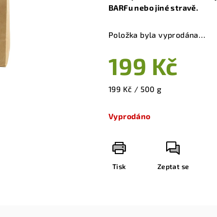
je
BARFu nebo jiné stravě.
5,0
z
Položka byla vyprodána…
5
hvězdiček.
199 Kč
Měrná
199 Kč / 500 g
cena:
Vyprodáno
Tisk
Zeptat se